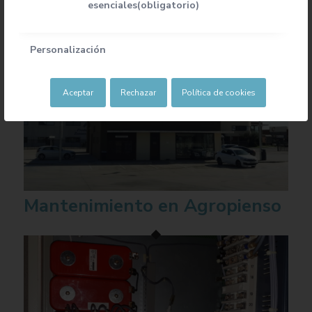
esenciales(obligatorio)
Personalización
Aceptar
Rechazar
Política de cookies
Mantenimiento en Agropienso