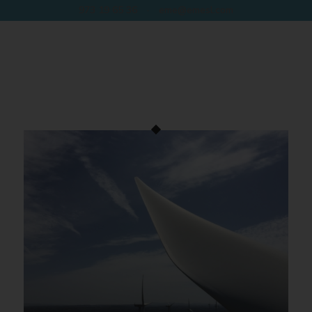
973 19 65 36
·
eme@emesl.com