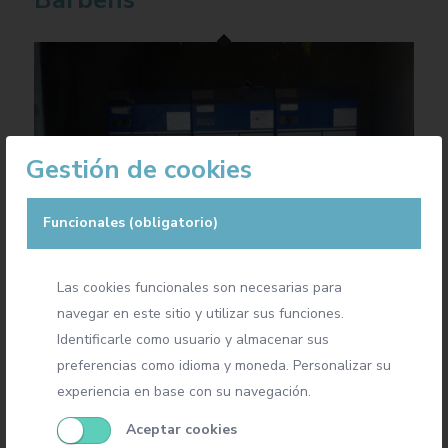
Gestión de cookies
Funcionales (obligatorio)
Las cookies funcionales son necesarias para
navegar en este sitio y utilizar sus funciones.
Identificarle como usuario y almacenar sus
Mantenimiento en Transmesa
preferencias como idioma y moneda. Personalizar su
experiencia en base con su navegación.
Aceptar cookies